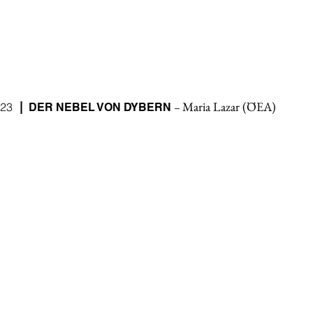
Maria Lazar (ÖEA)
|
23
–
DER NEBEL VON DYBERN