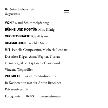
Bérénice Hebenstreit
Regisseurin
Roland Schimmelpfennig
VON
Mira König
BÜHNE UND KOSTÜM
Rie Akiyama
CHOREOGRAFIE
Wiebke Melle
DRAMATURGIE
Isabella Campestrini, Michaela Lenhart,
MIT
Dorothea Röger, Anna Wagner, Florian
Granzner, Jakob Kajetan Hofbauer und
Vinzenz Wegmüller
13.4.2019
/ Studiobühne
PREMIERE
In Kooperation mit der Anton Bruckner
Privatuniversität
Fotogalerie
Pressestimmen
INFO