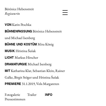
Bérénice Hebenstreit
Regisseurin
Karin Peschka
VON
Bérénice Hebenstreit
BÜHNENFASSUNG
und Michael Isenberg
Mira König
BÜHNE UND KOSTÜM
Hristina Šušak
MUSIK
Markus Hirscher
LICHT
Michael Isenberg
DRAMATURGIE
Katharina Klar, Sebastian Klein, Rainer
MIT
Galke, Birgit Stöger und
Hristina Šušak
31.1.2019
, Volx Margareten
PREMIERE
Fotogalerie
Trailer
INFO
Pressestimmen